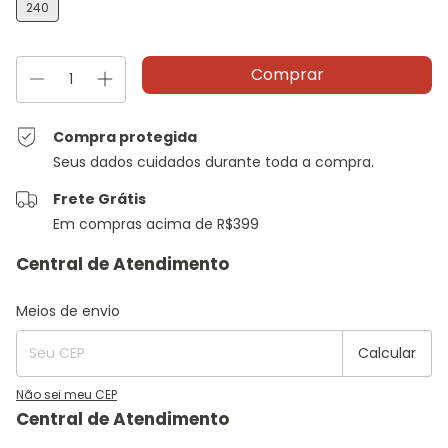
240
Compra protegida
Seus dados cuidados durante toda a compra.
Frete Grátis
Em compras acima de R$399
Entregas para o CEP:
Alterar CEP
Meios de envio
Calcular
Não sei meu CEP