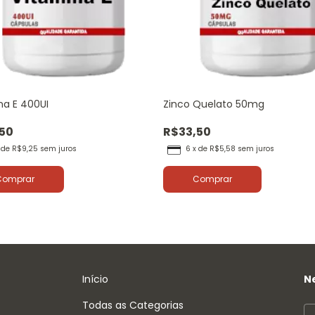
na E 400UI
Zinco Quelato 50mg
50
R$33,50
x
de
R$9,25
sem juros
6
x
de
R$5,58
sem juros
Comprar
Comprar
Início
N
Todas as Categorias