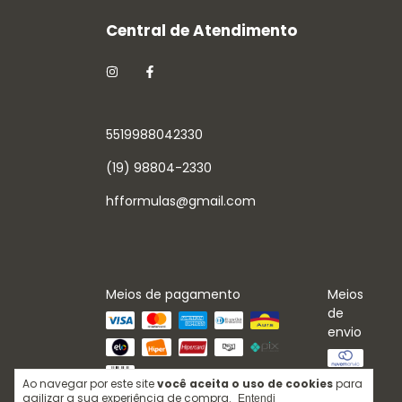
5519988042330
(19) 98804-2330
hfformulas@gmail.com
Meios de pagamento
Meios
de
envio
Ao navegar por este site
você aceita o uso de cookies
para
agilizar a sua experiência de compra.
Entendi