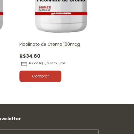
Picolinato de Cromo 100mcg
VITAMINA C 5
R$34,60
R$30,00
6
x
de
R$5,77
sem juros
6
x
de
R$5,0
Comprar
Comprar
ewsletter