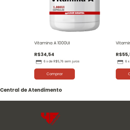
350mcg
Vitamina A 1000UI
Vitami
R$34,54
R$55,
6
x
de
R$5,76
sem juros
6
Comprar