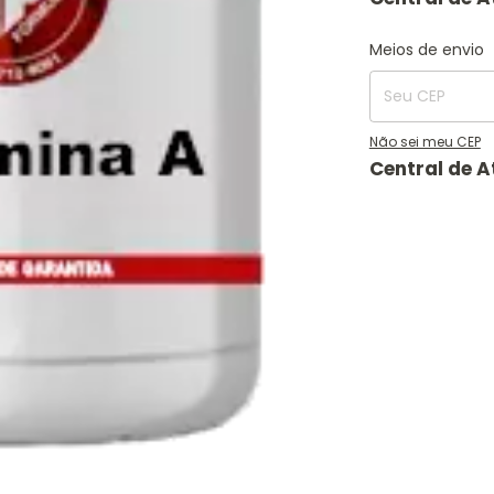
Entregas para o C
Meios de envio
Não sei meu CEP