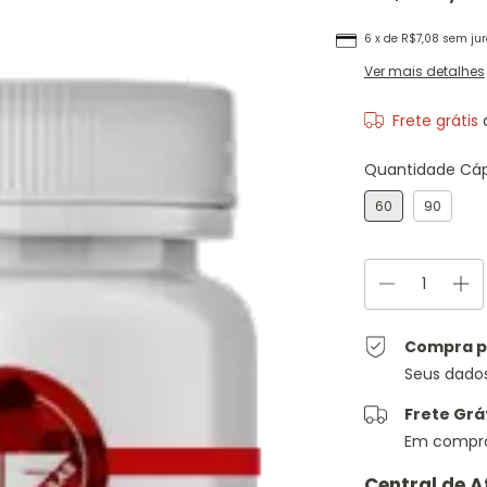
6
x de
R$7,08
sem jur
Ver mais detalhes
Frete grátis
Quantidade Cáp
60
90
Compra p
Seus dado
Frete Grá
Em compra