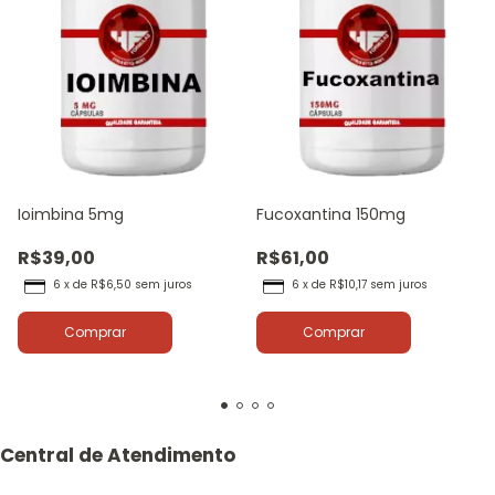
Ioimbina 5mg
Fucoxantina 150mg
R$39,00
R$61,00
6
x
de
R$6,50
sem juros
6
x
de
R$10,17
sem juros
Comprar
Comprar